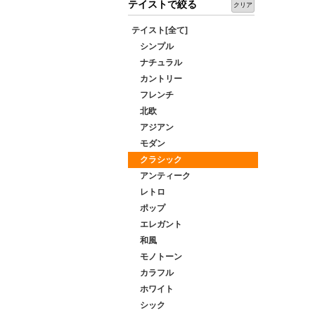
テイストで絞る
クリア
テイスト[全て]
シンプル
ナチュラル
カントリー
フレンチ
北欧
アジアン
モダン
クラシック
アンティーク
レトロ
ポップ
エレガント
和風
モノトーン
カラフル
ホワイト
シック