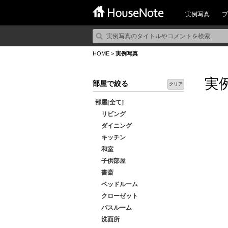
実例写真
プ
HOME
>
実例写真
実
部屋で絞る
クリア
部屋[全て]
リビング
ダイニング
キッチン
和室
子供部屋
書斎
ベッドルーム
クローゼット
バスルーム
洗面所