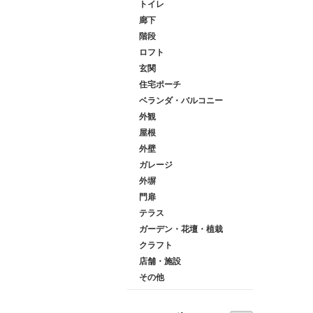
トイレ
廊下
階段
ロフト
玄関
住宅ポーチ
ベランダ・バルコニー
外観
屋根
外壁
ガレージ
外塀
門扉
テラス
ガーデン・花壇・植栽
クラフト
店舗・施設
その他