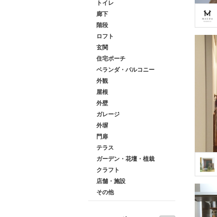
トイレ
廊下
階段
ロフト
玄関
住宅ポーチ
ベランダ・バルコニー
外観
屋根
外壁
ガレージ
外塀
門扉
テラス
ガーデン・花壇・植栽
クラフト
店舗・施設
その他