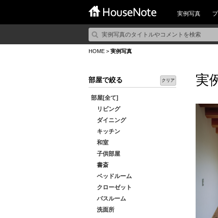
実例写真
プ
HOME
>
実例写真
実
部屋で絞る
クリア
部屋[全て]
リビング
ダイニング
キッチン
和室
子供部屋
書斎
ベッドルーム
クローゼット
バスルーム
洗面所