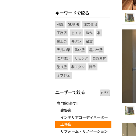
キーワードで絞る
和風
SE構法
注文住宅
工務店
じょぶ
造作
家
施工力
モダン
耐震
天井の梁
黒い壁
黒い外壁
吹き抜け
リビング
自然素材
塗り壁
和モダン
障子
オブジェ
ユーザーで絞る
クリア
専門家[全て]
建築家
インテリアコーディネーター
工務店
リフォーム・リノベーション