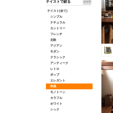
テイストで絞る
クリア
テイスト[全て]
シンプル
ナチュラル
カントリー
フレンチ
北欧
アジアン
モダン
クラシック
アンティーク
レトロ
ポップ
エレガント
和風
モノトーン
カラフル
ホワイト
シック