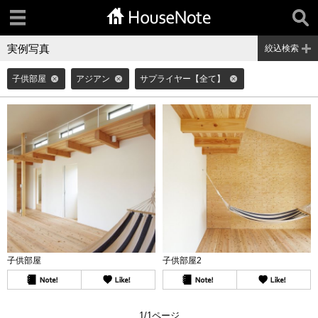
実例写真
絞込検索
子供部屋
アジアン
サプライヤー【全て】
子供部屋
子供部屋2
1/1ページ