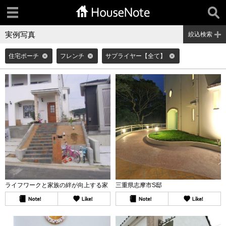
実例写真
絞込検索
住宅ポーチ
フレンチ
サプライヤー【全て】
ライフワークと家族の絆が向上する家
三重県志摩市S邸