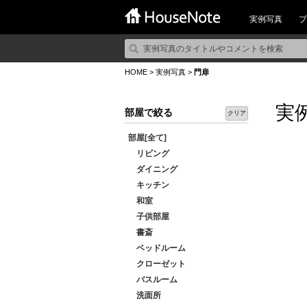
実例写真
プ
HOME
>
実例写真
>
門扉
実
部屋で絞る
クリア
部屋[全て]
リビング
ダイニング
キッチン
和室
子供部屋
書斎
ベッドルーム
クローゼット
バスルーム
洗面所