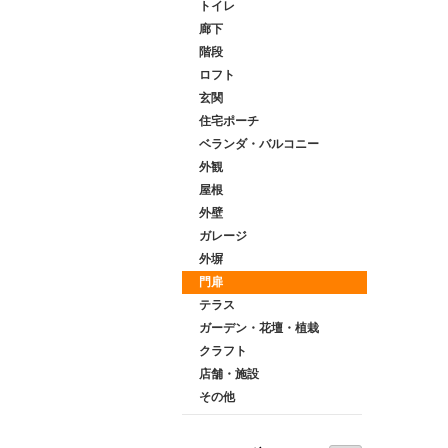
トイレ
廊下
階段
ロフト
玄関
住宅ポーチ
ベランダ・バルコニー
外観
屋根
外壁
ガレージ
外塀
門扉
テラス
ガーデン・花壇・植栽
クラフト
店舗・施設
その他