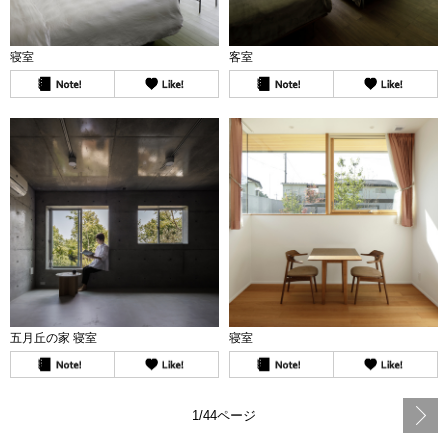
寝室
客室
五月丘の家 寝室
寝室
1/44ページ