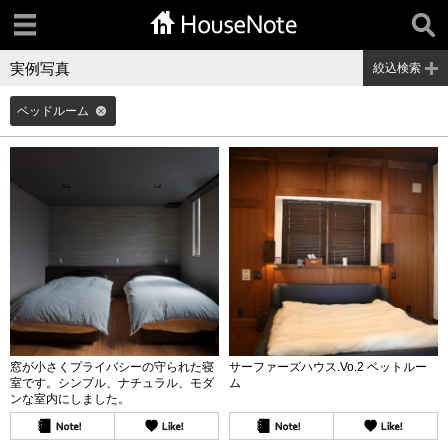
実例写真
絞込検索
ベッドルーム
窓が小さくプライバシーの守られた寝
サーファーズハウス.Vo.2 ベットルー
室です。シンプル、ナチュラル、モダ
ム
ンな室内にしました。