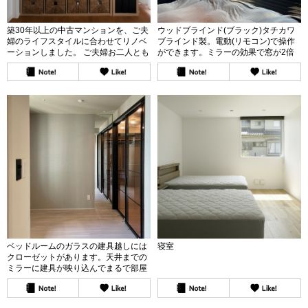
築30年以上の中古マンションを、ご夫
ウッドブラインド(ブラック)タチカワ
婦のライフスタイルに合わせてリノベ
ブラインド製。電動(リモコン)で操作
ーションしました。 ご夫婦お二人とも
ができます。ミラーの効果で窓が2倍
がお料理好きということもあり、暮ら
に見える工夫。
しの中心にキッチンを配置しました。
アイランドカウンターを設け、料理を
しながら家族や友人と自然に会話が生
まれる空間にしています。 また、奥様
の「洋服も楽しみたい」という希望か
ら、ショーケースのような収納を設
置。お気に入りの服を魅せながら収納
でき、リビングでくつろいだり、お料
理を楽しみながらでもお洋服を眺める
ことができます。既存壁を活かしなが
ら、壁を減らして広くつなげたリビン
グは、家のどこにいても家族の気配を
感じられる開放的な空間に。必要な場
所にはしっかり収納を配置し、すっき
りと快適に暮らせる工夫も取り入れて
います。
ベッドルームのガラスの建具越しには
寝室
クローゼットがあります。天井までの
ミラーに建具が映り込んでまるで部屋
が続いているように見えます。