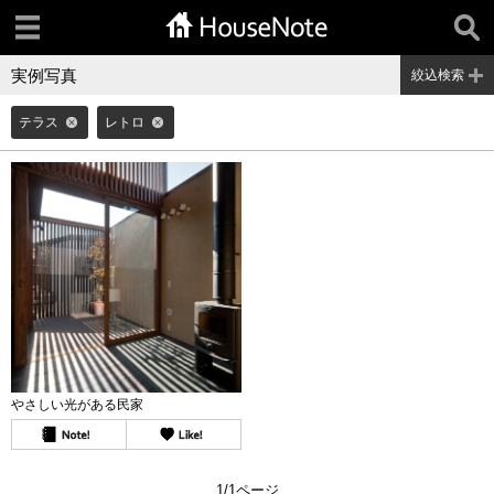
実例写真
絞込検索
テラス
レトロ
やさしい光がある民家
1/1ページ