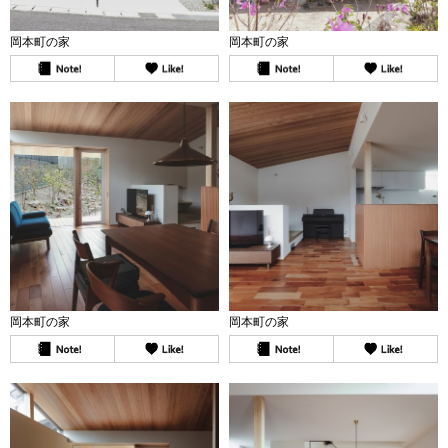
岡本町の家
岡本町の家
岡本町の家
岡本町の家