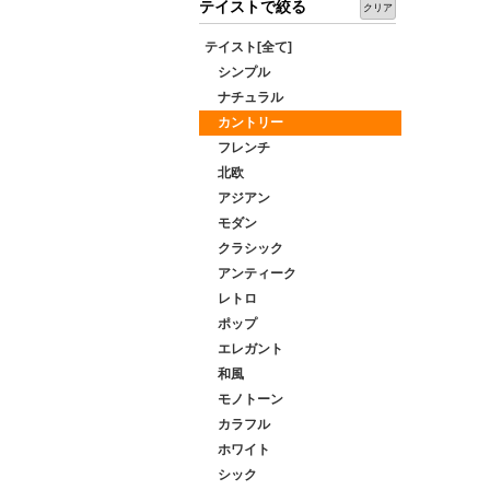
テイストで絞る
クリア
テイスト[全て]
シンプル
ナチュラル
カントリー
フレンチ
北欧
アジアン
モダン
クラシック
アンティーク
レトロ
ポップ
エレガント
和風
モノトーン
カラフル
ホワイト
シック