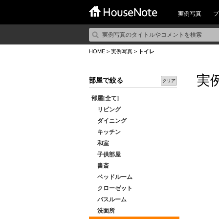
実例写真
プ
HOME
>
実例写真
>
トイレ
実
部屋で絞る
クリア
部屋[全て]
リビング
ダイニング
キッチン
和室
子供部屋
書斎
ベッドルーム
クローゼット
バスルーム
洗面所