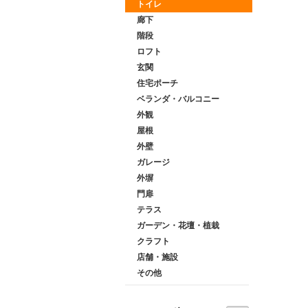
トイレ
廊下
階段
ロフト
玄関
住宅ポーチ
ベランダ・バルコニー
外観
屋根
外壁
ガレージ
外塀
門扉
テラス
ガーデン・花壇・植栽
クラフト
店舗・施設
その他