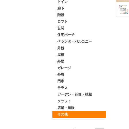
トイレ
廊下
階段
ロフト
玄関
住宅ポーチ
ベランダ・バルコニー
外観
屋根
外壁
ガレージ
外塀
門扉
テラス
ガーデン・花壇・植栽
クラフト
店舗・施設
その他