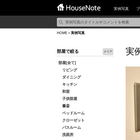
実例写真
プ
HOME
>
実例写真
実
部屋で絞る
クリア
部屋[全て]
リビング
ダイニング
キッチン
和室
子供部屋
書斎
ベッドルーム
クローゼット
バスルーム
洗面所