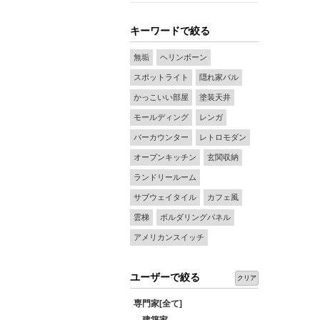
キーワードで絞る
無垢
ヘリンボーン
スポットライト
隠れ家バル
かっこいい部屋
塗装天井
モールディング
レンガ
バーカウンター
レトロモダン
オープンキッチン
玄関収納
ランドリールーム
サブウェイタイル
カフェ風
雲梯
ボルダリングパネル
アメリカンスイッチ
ユーザーで絞る
クリア
専門家[全て]
建築家