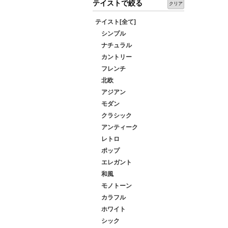
テイストで絞る
クリア
テイスト[全て]
シンプル
ナチュラル
カントリー
フレンチ
北欧
アジアン
モダン
クラシック
アンティーク
レトロ
ポップ
エレガント
和風
モノトーン
カラフル
ホワイト
シック