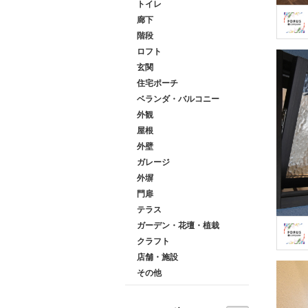
トイレ
廊下
階段
ロフト
玄関
住宅ポーチ
ベランダ・バルコニー
外観
屋根
外壁
ガレージ
外塀
門扉
テラス
ガーデン・花壇・植栽
クラフト
店舗・施設
その他