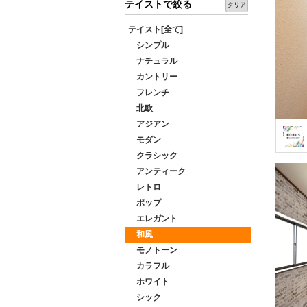
テイストで絞る
クリア
テイスト[全て]
シンプル
ナチュラル
カントリー
フレンチ
北欧
アジアン
モダン
クラシック
アンティーク
レトロ
ポップ
エレガント
和風
モノトーン
カラフル
ホワイト
シック