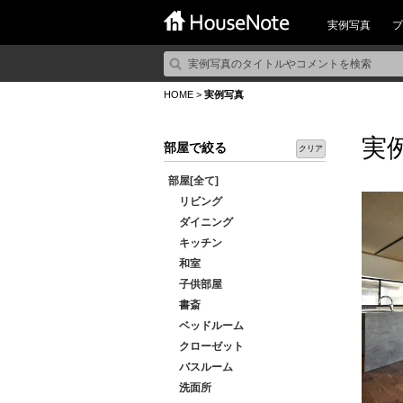
実例写真
プ
HOME
>
実例写真
実
部屋で絞る
クリア
部屋[全て]
リビング
ダイニング
キッチン
和室
子供部屋
書斎
ベッドルーム
クローゼット
バスルーム
洗面所