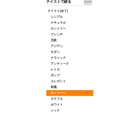
テイストで絞る
クリア
テイスト[全て]
シンプル
ナチュラル
カントリー
フレンチ
北欧
アジアン
モダン
クラシック
アンティーク
レトロ
ポップ
エレガント
和風
モノトーン
カラフル
ホワイト
シック