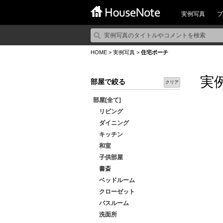
実例写真
プ
HOME
>
実例写真
>
住宅ポーチ
実
部屋で絞る
クリア
部屋[全て]
リビング
ダイニング
キッチン
和室
子供部屋
書斎
ベッドルーム
クローゼット
バスルーム
洗面所