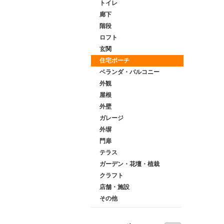
トイレ
廊下
階段
ロフト
玄関
住宅ポーチ
ベランダ・バルコニー
外観
屋根
外壁
ガレージ
外塀
門扉
テラス
ガーデン・花壇・植栽
クラフト
店舗・施設
その他