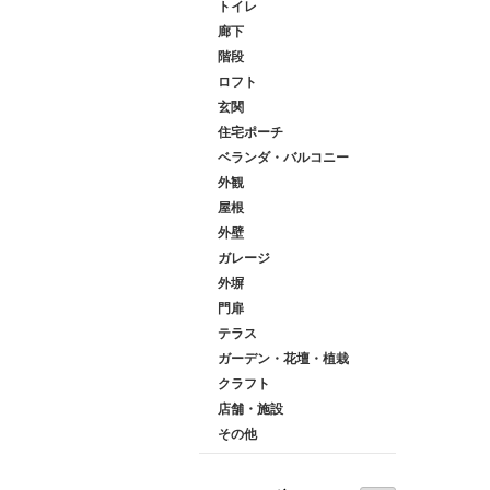
トイレ
廊下
階段
ロフト
玄関
住宅ポーチ
ベランダ・バルコニー
外観
屋根
外壁
ガレージ
外塀
門扉
テラス
ガーデン・花壇・植栽
クラフト
店舗・施設
その他