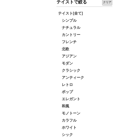
テイストで絞る
クリア
テイスト[全て]
シンプル
ナチュラル
カントリー
フレンチ
北欧
アジアン
モダン
クラシック
アンティーク
レトロ
ポップ
エレガント
和風
モノトーン
カラフル
ホワイト
シック