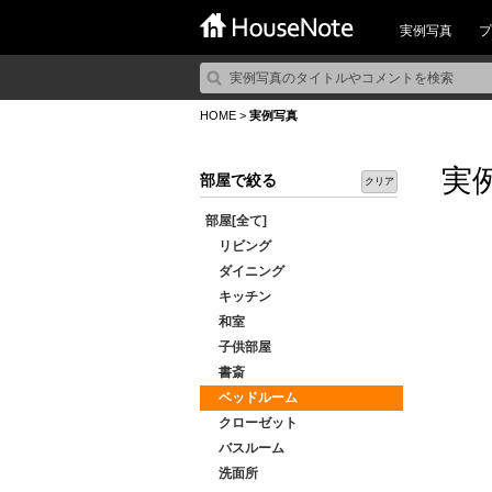
実例写真
プ
HOME
>
実例写真
実
部屋で絞る
クリア
部屋[全て]
リビング
ダイニング
キッチン
和室
子供部屋
書斎
ベッドルーム
クローゼット
バスルーム
洗面所