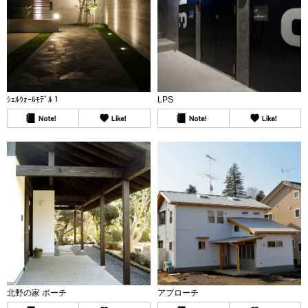
ｼｪﾙｳｫｰﾙﾓﾃﾞﾙ１
LPS
北野の家 ポーチ
アプローチ