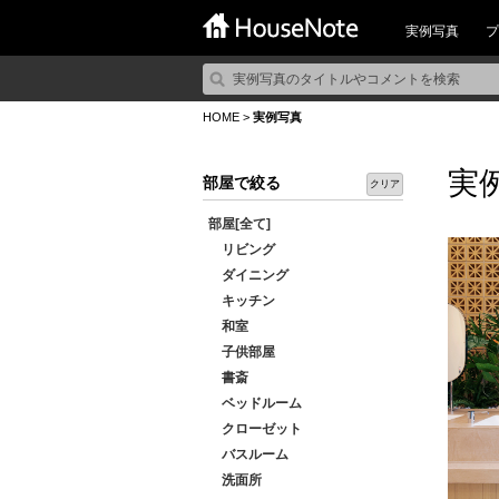
実例写真
プ
HOME
>
実例写真
実
部屋で絞る
クリア
部屋[全て]
リビング
ダイニング
キッチン
和室
子供部屋
書斎
ベッドルーム
クローゼット
バスルーム
洗面所