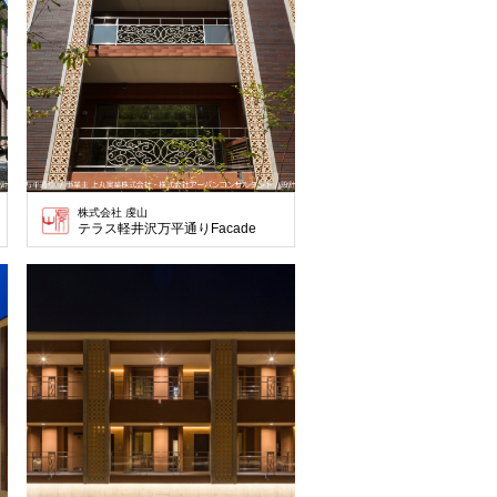
株式会社 虔山
テラス軽井沢万平通りFacade