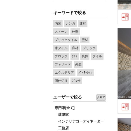
キーワードで絞る
内装
レンガ
建材
ストーン
外壁
ブリックタイル
壁材
床タイル
床材
ブリック
ブロック
ﾀｲﾙ
装飾
タイル
ファサード
外装
エクステリア
ﾊﾟｰﾃｰｼｮﾝ
間仕切り
ﾌﾞﾛｯｸ
ユーザーで絞る
クリア
専門家[全て]
建築家
インテリアコーディネーター
工務店