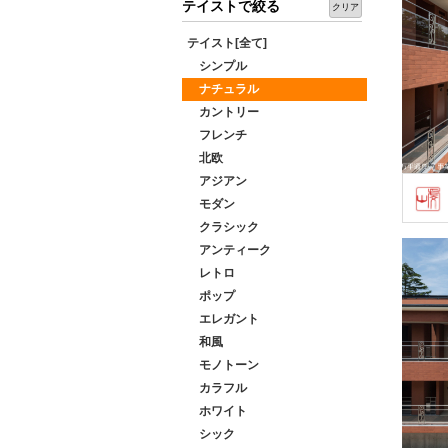
テイストで絞る
クリア
テイスト[全て]
シンプル
ナチュラル
カントリー
フレンチ
北欧
アジアン
モダン
クラシック
アンティーク
レトロ
ポップ
エレガント
和風
モノトーン
カラフル
ホワイト
シック