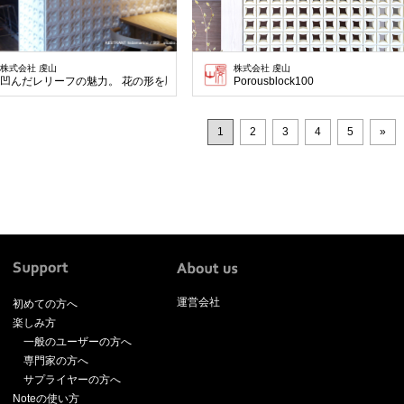
株式会社 虔山
株式会社 虔山
凹んだレリーフの魅力。 花の形を彫り込んだ緩やかな連続性が美しい。
Porousblock100
1
2
3
4
5
»
運営会社
初めての方へ
楽しみ方
一般のユーザーの方へ
専門家の方へ
サプライヤーの方へ
Noteの使い方