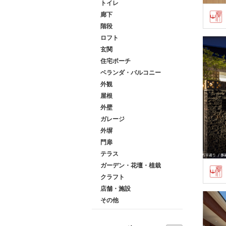
トイレ
廊下
階段
ロフト
玄関
住宅ポーチ
ベランダ・バルコニー
外観
屋根
外壁
ガレージ
外塀
門扉
テラス
ガーデン・花壇・植栽
クラフト
店舗・施設
その他