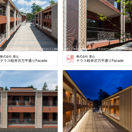
株式会社 虔山
株式会社 虔山
テラス軽井沢万平通りFacade
テラス軽井沢万平通りFacade