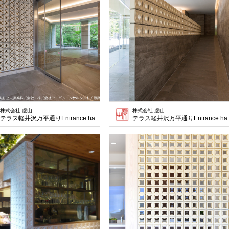
株式会社 虔山
株式会社 虔山
テラス軽井沢万平通りEntrance hall
テラス軽井沢万平通りEntrance hal