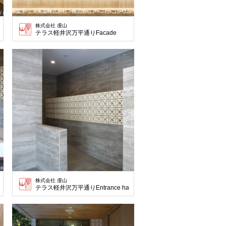
株式会社 虔山
テラス軽井沢万平通りFacade
株式会社 虔山
l
テラス軽井沢万平通りEntrance hall