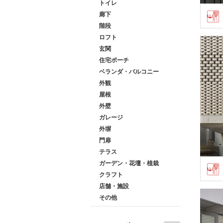
トイレ
廊下
階段
ロフト
玄関
住宅ポーチ
ベランダ・バルコニー
外観
屋根
外壁
ガレージ
外塀
門扉
テラス
ガーデン・花壇・植栽
クラフト
店舗・施設
その他