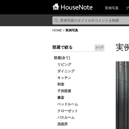
実例写真
プ
HOME
>
実例写真
実
部屋で絞る
クリア
部屋[全て]
リビング
ダイニング
キッチン
和室
子供部屋
書斎
ベッドルーム
クローゼット
バスルーム
洗面所