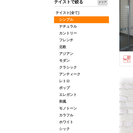
テイストで絞る
クリア
テイスト[全て]
シンプル
ナチュラル
カントリー
フレンチ
北欧
アジアン
モダン
クラシック
アンティーク
レトロ
ポップ
エレガント
和風
モノトーン
カラフル
ホワイト
シック