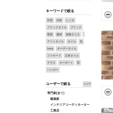
キーワードで絞る
外壁
内装
レンガ
ブリックタイル
ブリック
壁材
建材
装飾タイル
アートタイル
タイル
花
hana
ボーダータイル
ファサード
立体タイル
テラス
カーポート
窓
ハンガー
ユーザーで絞る
クリア
専門家[全て]
建築家
インテリアコーディネーター
工務店