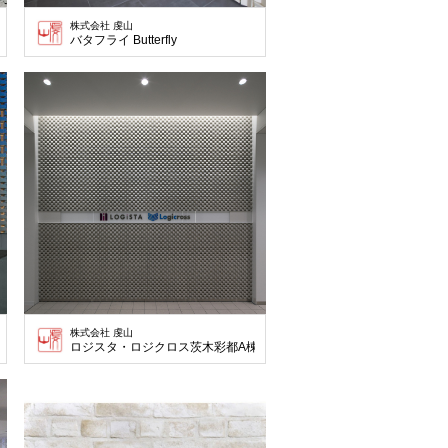
株式会社 虔山
バタフライ Butterfly
株式会社 虔山
ロジスタ・ロジクロス茨木彩都A棟 Tile : Ichimatsu375 No.MA-A375 Colo