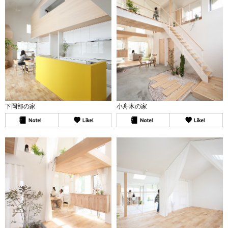
下岡部の家
小舟木の家