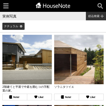
実例写真
絞込検索
ナチュラル
2階建てと平屋で中庭を囲むコの字配
ソラニタツイエ
置の家。