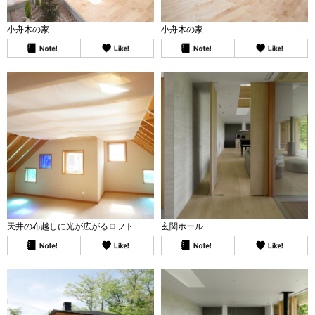
小舟木の家
小舟木の家
天井の布越しに光が広がるロフト
玄関ホール