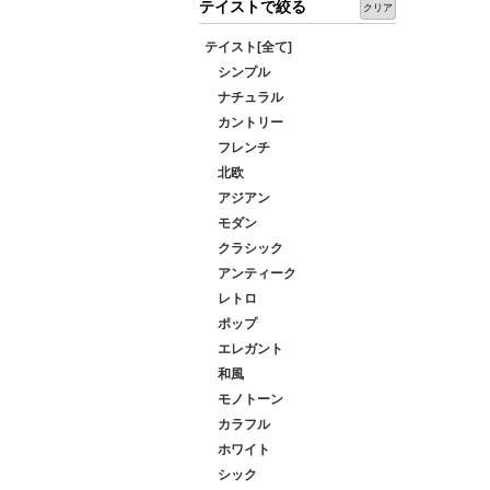
テイストで絞る
クリア
テイスト[全て]
シンプル
ナチュラル
カントリー
フレンチ
北欧
アジアン
モダン
クラシック
アンティーク
レトロ
ポップ
エレガント
和風
モノトーン
カラフル
ホワイト
シック