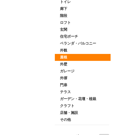
トイレ
廊下
階段
ロフト
玄関
住宅ポーチ
ベランダ・バルコニー
外観
屋根
外壁
ガレージ
外塀
門扉
テラス
ガーデン・花壇・植栽
クラフト
店舗・施設
その他