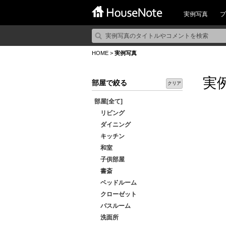
実例写真
プ
HOME
>
実例写真
実
部屋で絞る
クリア
部屋[全て]
リビング
ダイニング
キッチン
和室
子供部屋
書斎
ベッドルーム
クローゼット
バスルーム
洗面所