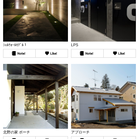
ｼｪﾙｳｫｰﾙﾓﾃﾞﾙ１
LPS
北野の家 ポーチ
アプローチ