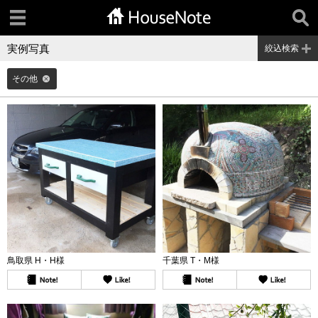
実例写真
絞込検索
その他
鳥取県 H・H様
千葉県 T・M様