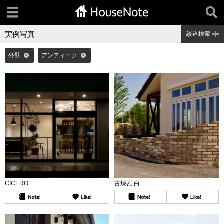
実例写真
絞込検索
外壁
アンティーク
CICERO
古煉瓦 白