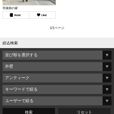
羽束師の家
1/1ページ
絞込検索