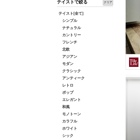
テイストで絞る
クリア
テイスト[全て]
シンプル
ナチュラル
カントリー
フレンチ
北欧
アジアン
モダン
クラシック
アンティーク
レトロ
ポップ
エレガント
和風
モノトーン
カラフル
ホワイト
シック