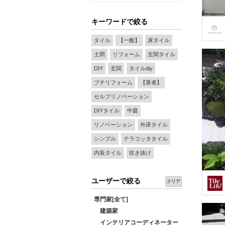
キーワードで絞る
タイル
【一般】
床タイル
土間
リフォーム
玄関タイル
DIY
玄関
タイルdiy
プチリフォーム
【業者】
セルフリノベーション
DIYタイル
中庭
リノベーション
外床タイル
シンプル
テラコッタタイル
内装タイル
吹き抜け
ユーザーで絞る
クリア
専門家[全て]
建築家
インテリアコーディネーター