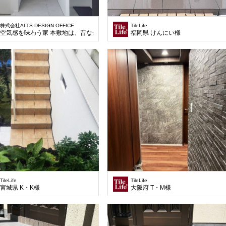
株式会社ALTS DESIGN OFFICE
TileLife
空気感を味わう家 本敷地は、昔ながらの分譲地にある一画の既存住宅の建て替え
福岡県 けんにい様
TileLife
TileLife
宮城県 K・K様
大阪府 T・M様