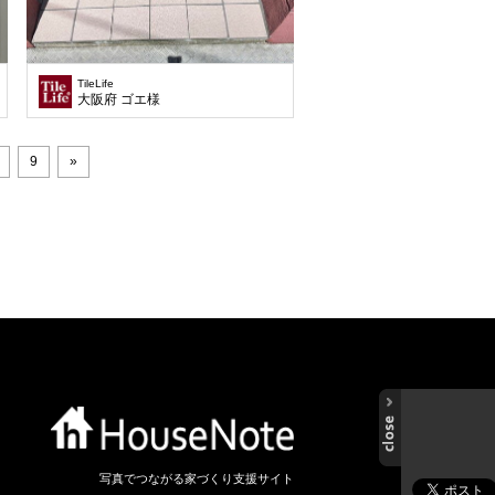
TileLife
大阪府 ゴエ様
9
»
写真でつながる家づくり支援サイト