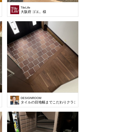
TileLife
大阪府 ゴエ。様
DESIGNROOM
タイルの目地幅までこだわりクラシックな仕上げに。