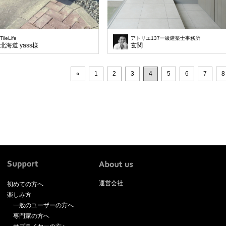
TileLife
アトリエ137一級建築士事務所
北海道 yass様
玄関
«
1
2
3
4
5
6
7
8
運営会社
初めての方へ
楽しみ方
一般のユーザーの方へ
専門家の方へ