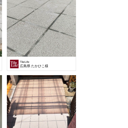
TileLife
広島県 たかひこ様