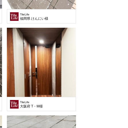
TileLife
の計画です。 クライアントの要望は、コンパクトでも伸びやかに自分たちの好きな
福岡県 けんにい様
TileLife
大阪府 T・M様