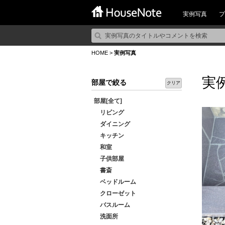
実例写真
プ
HOME
>
実例写真
実
部屋で絞る
クリア
部屋[全て]
リビング
ダイニング
キッチン
和室
子供部屋
書斎
ベッドルーム
クローゼット
バスルーム
洗面所