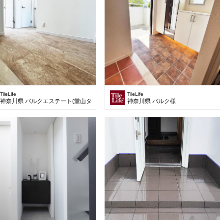
TileLife
TileLife
神奈川県 バルクエステート(堂山タイル)様
神奈川県 バルク様