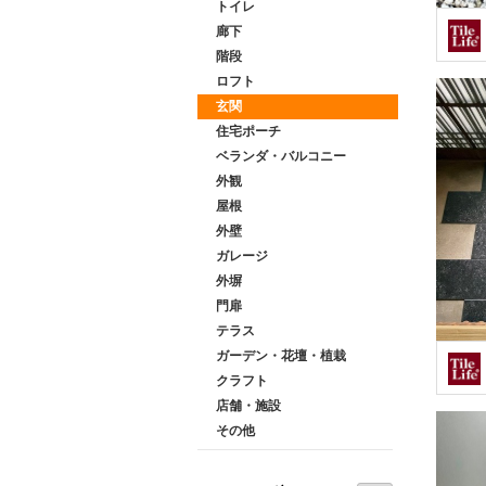
トイレ
廊下
階段
ロフト
玄関
住宅ポーチ
ベランダ・バルコニー
外観
屋根
外壁
ガレージ
外塀
門扉
テラス
ガーデン・花壇・植栽
クラフト
店舗・施設
その他