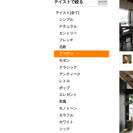
テイストで絞る
クリア
テイスト[全て]
シンプル
ナチュラル
カントリー
フレンチ
北欧
アジアン
モダン
クラシック
アンティーク
レトロ
ポップ
エレガント
和風
モノトーン
カラフル
ホワイト
シック