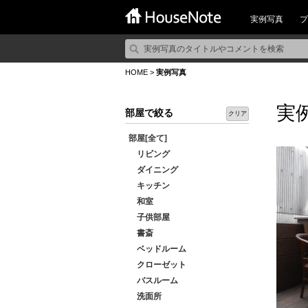
実例写真
プ
HOME
>
実例写真
実
部屋で絞る
クリア
部屋[全て]
リビング
ダイニング
キッチン
和室
子供部屋
書斎
ベッドルーム
クローゼット
バスルーム
洗面所