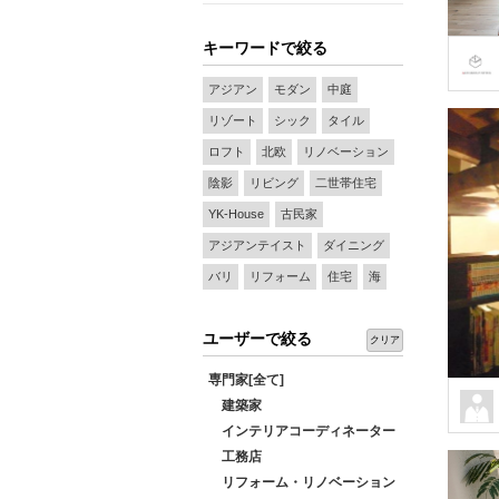
キーワードで絞る
アジアン
モダン
中庭
リゾート
シック
タイル
ロフト
北欧
リノベーション
陰影
リビング
二世帯住宅
YK-House
古民家
アジアンテイスト
ダイニング
バリ
リフォーム
住宅
海
ユーザーで絞る
クリア
専門家[全て]
建築家
インテリアコーディネーター
工務店
リフォーム・リノベーション