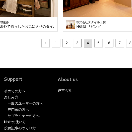
想創舎
株式会社スタイル工房
海外で購入したお気に入りのタイルを洗面に。
H様邸 リビング
«
1
2
3
4
5
6
7
8
運営会社
初めての方へ
楽しみ方
一般のユーザーの方へ
専門家の方へ
サプライヤーの方へ
Noteの使い方
投稿記事のつくり方