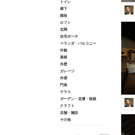
トイレ
廊下
階段
ロフト
玄関
住宅ポーチ
ベランダ・バルコニー
外観
屋根
外壁
ガレージ
外塀
門扉
テラス
ガーデン・花壇・植栽
クラフト
店舗・施設
その他