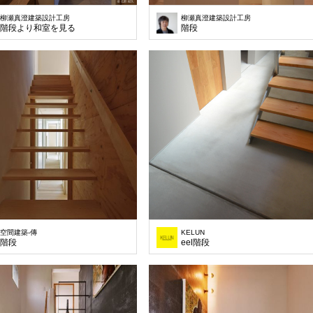
柳瀬真澄建築設計工房
柳瀬真澄建築設計工房
階段より和室を見る
階段
空間建築-傳
KELUN
階段
eel階段