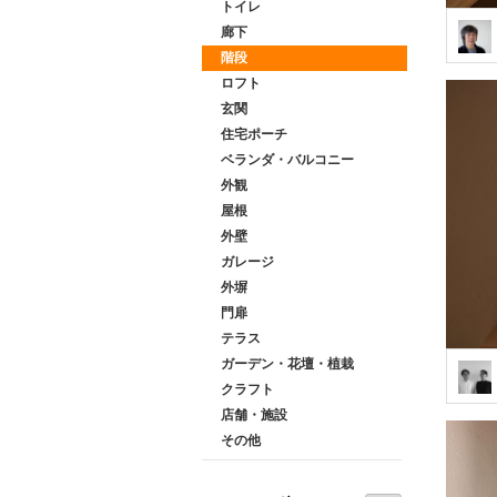
トイレ
廊下
階段
ロフト
玄関
住宅ポーチ
ベランダ・バルコニー
外観
屋根
外壁
ガレージ
外塀
門扉
テラス
ガーデン・花壇・植栽
クラフト
店舗・施設
その他