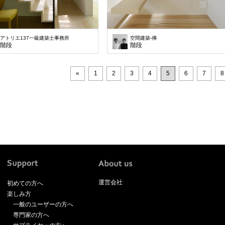
アトリエ137一級建築士事務所
空間建築-傳
階段
階段
«
1
2
3
4
5
6
7
8
運営会社
初めての方へ
楽しみ方
一般のユーザーの方へ
専門家の方へ