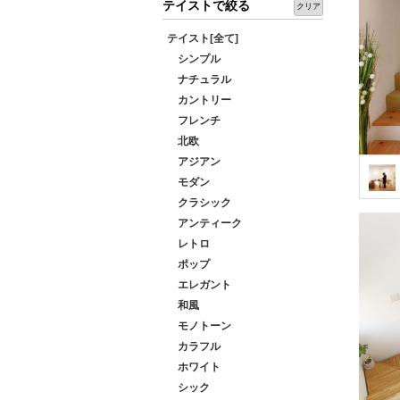
テイストで絞る
クリア
テイスト[全て]
シンプル
ナチュラル
カントリー
フレンチ
北欧
アジアン
モダン
クラシック
アンティーク
レトロ
ポップ
エレガント
和風
モノトーン
カラフル
ホワイト
シック