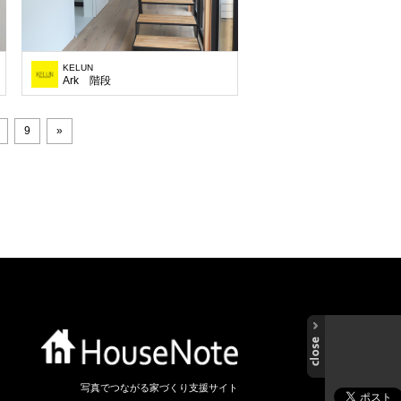
KELUN
Ark 階段
9
»
写真でつながる家づくり支援サイト