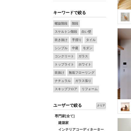
キーワードで絞る
螺旋階段
階段
スケルトン階段
白い壁
吹き抜け
手摺り
タイル
シンプル
中庭
モダン
コンクリート
ガラス
トップライト
ホワイト
吹抜け
無垢フローリング
ナチュラル
ガラス張り
スキップフロア
リフォーム
ユーザーで絞る
クリア
専門家[全て]
建築家
インテリアコーディネーター