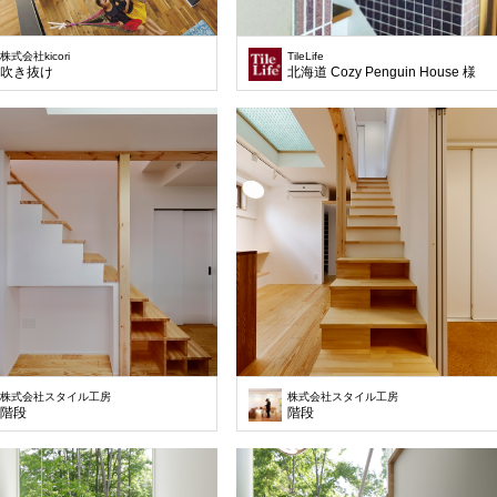
株式会社kicori
TileLife
吹き抜け
北海道 Cozy Penguin House 様
株式会社スタイル工房
株式会社スタイル工房
階段
階段