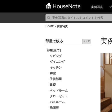
実例写真
プ
HOME
>
実例写真
実
部屋で絞る
クリア
部屋[全て]
リビング
ダイニング
キッチン
和室
子供部屋
書斎
ベッドルーム
クローゼット
バスルーム
洗面所