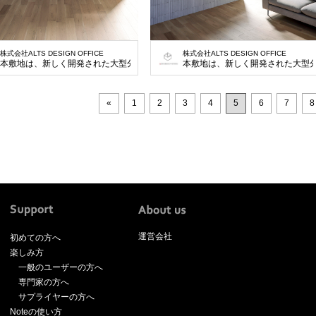
株式会社ALTS DESIGN OFFICE
株式会社ALTS DESIGN OFFICE
本敷地は、新しく開発された大型分譲地の一画の土地で大通りに面している130㎡
本敷地は、新しく開発された大型分
«
1
2
3
4
5
6
7
8
運営会社
初めての方へ
楽しみ方
一般のユーザーの方へ
専門家の方へ
サプライヤーの方へ
Noteの使い方