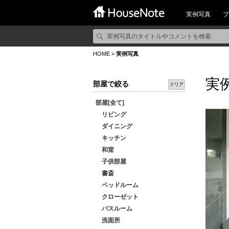
実例写真
プ
HOME
>
実例写真
実
部屋で絞る
クリア
部屋[全て]
リビング
ダイニング
キッチン
和室
子供部屋
書斎
ベッドルーム
クローゼット
バスルーム
洗面所