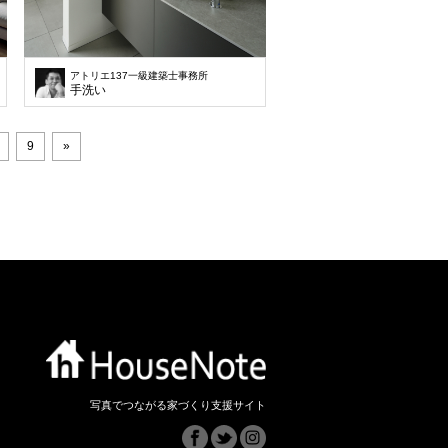
アトリエ137一級建築士事務所
(39坪)の土地です。この地域では、車を2台以上停めることが条件で、建築でき
譲地の一画の土地で大通りに面している130㎡(39坪)の土地です。この地域で
手洗い
9
»
写真でつながる家づくり支援サイト