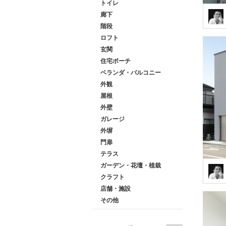
トイレ
廊下
階段
ロフト
玄関
住宅ポーチ
ベランダ・バルコニー
外観
屋根
外壁
ガレージ
外塀
門扉
テラス
ガーデン・花壇・植栽
クラフト
店舗・施設
その他