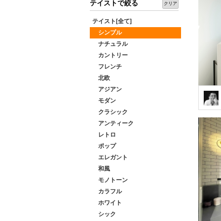
テイストで絞る
クリア
テイスト[全て]
シンプル
ナチュラル
カントリー
フレンチ
北欧
アジアン
モダン
クラシック
アンティーク
レトロ
ポップ
エレガント
和風
モノトーン
カラフル
ホワイト
シック