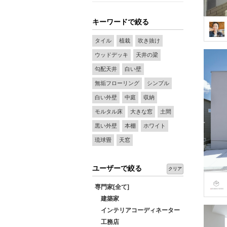
キーワードで絞る
タイル
植栽
吹き抜け
ウッドデッキ
天井の梁
勾配天井
白い壁
無垢フローリング
シンプル
白い外壁
中庭
収納
モルタル床
大きな窓
土間
黒い外壁
本棚
ホワイト
琉球畳
天窓
ユーザーで絞る
クリア
専門家[全て]
建築家
インテリアコーディネーター
工務店