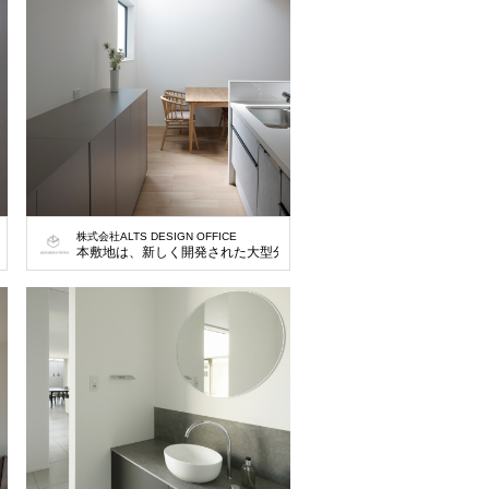
株式会社ALTS DESIGN OFFICE
(39坪)の土地です。この地域では、車を2台以上停めることが条件で、建築でき
譲地の一画の土地で大通りに面している130㎡(39坪)の土地です。この地域で
本敷地は、新しく開発された大型分譲地の一画の土地で大通りに面して