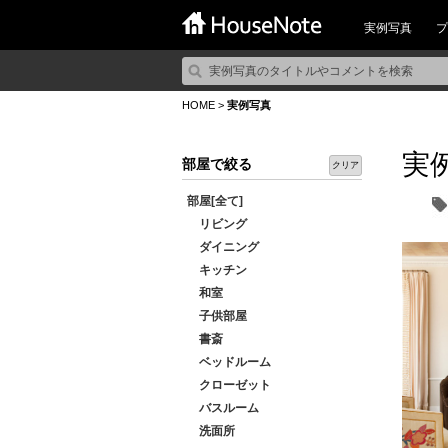
実例写真
プ
HOME
>
実例写真
実
部屋で絞る
クリア
部屋[全て]
リビング
ダイニング
キッチン
和室
子供部屋
書斎
ベッドルーム
クローゼット
バスルーム
洗面所