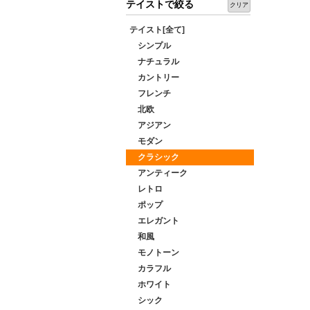
テイストで絞る
クリア
テイスト[全て]
シンプル
ナチュラル
カントリー
フレンチ
北欧
アジアン
モダン
クラシック
アンティーク
レトロ
ポップ
エレガント
和風
モノトーン
カラフル
ホワイト
シック