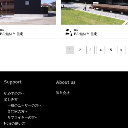
BA
BA
BA|館林市 住宅
BA|館林市 住宅
1
2
3
4
5
»
運営会社
初めての方へ
楽しみ方
一般のユーザーの方へ
専門家の方へ
サプライヤーの方へ
Noteの使い方