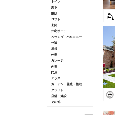
トイレ
廊下
階段
ロフト
玄関
住宅ポーチ
ベランダ・バルコニー
外観
屋根
外壁
ガレージ
外塀
門扉
テラス
ガーデン・花壇・植栽
クラフト
店舗・施設
その他