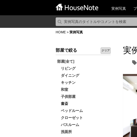
実例写真
プ
HOME
>
実例写真
実
部屋で絞る
クリア
部屋[全て]
リビング
ダイニング
キッチン
和室
子供部屋
書斎
ベッドルーム
クローゼット
バスルーム
洗面所