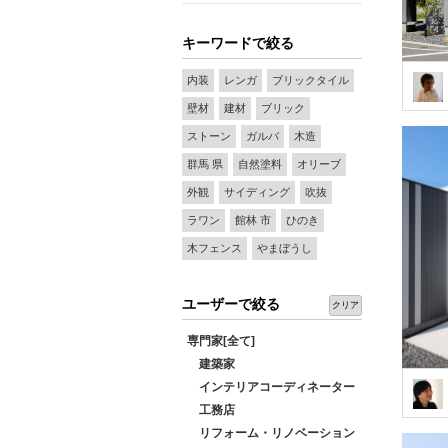
キーワードで絞る
内装
レンガ
ブリックタイル
壁材
建材
ブリック
ストーン
ガルバ
木造
群馬 県
自然塗料
オリーブ
外観
サイディング
吹抜
ラワン
館林 市
ひのき
木フェンス
やまぼうし
ユーザーで絞る
クリア
専門家[全て]
建築家
インテリアコーディネーター
工務店
リフォーム・リノベーション