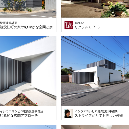
松原建築計画
TileLife
祖父江町の家/のびやかな空間と余白を楽しむ住まい
リクシル (LIXIL)
イシウエヨシヒロ建築設計事務所
イシウエヨシヒロ建築設計事務所
印象的な玄関アプローチ
ストライプがとても美しい外観