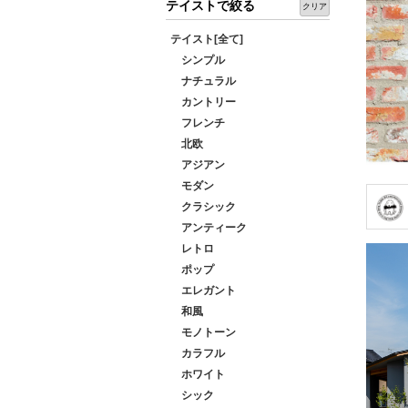
テイストで絞る
クリア
テイスト[全て]
シンプル
ナチュラル
カントリー
フレンチ
北欧
アジアン
モダン
クラシック
アンティーク
レトロ
ポップ
エレガント
和風
モノトーン
カラフル
ホワイト
シック