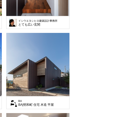
イシウエヨシヒロ建築設計事務所
とても広い玄関
BA
BA|明和町 住宅 木造 平屋