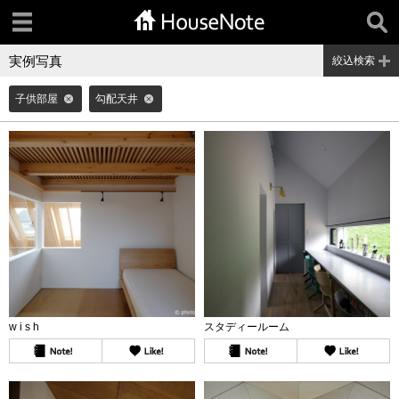
実例写真
絞込検索
子供部屋
勾配天井
w i s h
スタディールーム