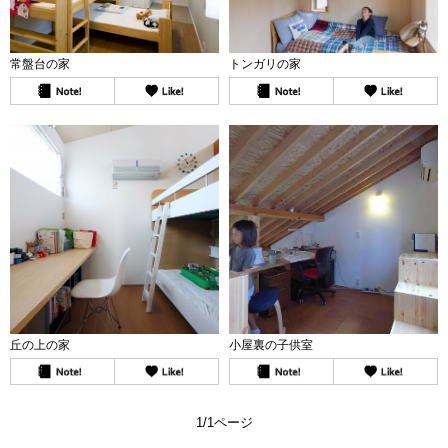
常盤台の家
トンガリの家
丘の上の家
小屋裏の子供室
1/1ページ