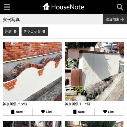
実例写真
絞込検索
外塀
テラコッタ
神奈川県 コマ様
神奈川県 T・Y様