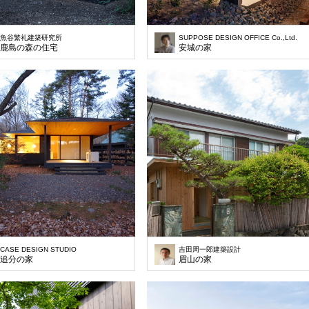
魚谷繁礼建築研究所
SUPPOSE DESIGN OFFICE Co.,Ltd.
鹿島の森の住宅
安城の家
CASE DESIGN STUDIO
吉田周一郎建築設計
追分の家
眉山の家