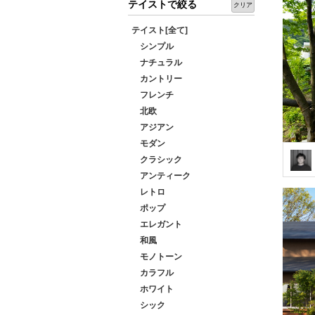
テイストで絞る
クリア
テイスト[全て]
シンプル
ナチュラル
カントリー
フレンチ
北欧
アジアン
モダン
クラシック
アンティーク
レトロ
ポップ
エレガント
和風
モノトーン
カラフル
ホワイト
シック