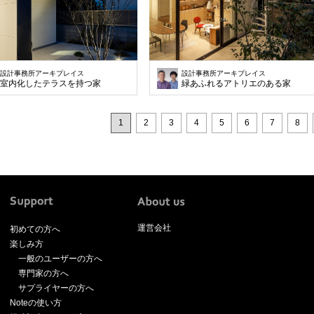
設計事務所アーキプレイス
設計事務所アーキプレイス
室内化したテラスを持つ家
緑あふれるアトリエのある家
1
2
3
4
5
6
7
8
運営会社
初めての方へ
楽しみ方
一般のユーザーの方へ
専門家の方へ
サプライヤーの方へ
Noteの使い方