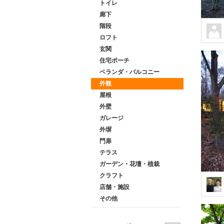
トイレ
廊下
階段
ロフト
玄関
住宅ポーチ
ベランダ・バルコニー
外観
屋根
外壁
ガレージ
外塀
門扉
テラス
ガーデン・花壇・植栽
クラフト
店舗・施設
その他