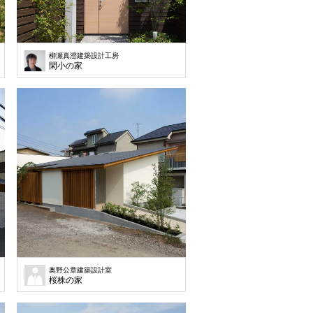
柳瀬真澄建築設計工房
閑小の家
奥野公章建築設計室
桜株の家