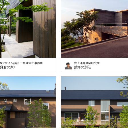
Sデザイン設計 一級建築士事務所
井上洋介建築研究所
鎌倉の家1
熱海の別荘