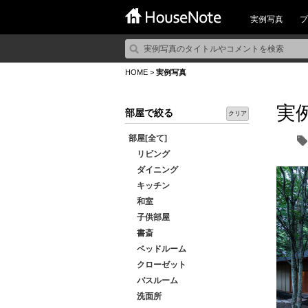
実例写真
プ
HOME
>
実例写真
実
部屋で絞る
クリア
部屋[全て]
リビング
ダイニング
キッチン
和室
子供部屋
書斎
ベッドルーム
クローゼット
バスルーム
洗面所