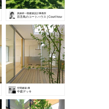
真銅祥一朗建築設計事務所
 in Mozu
百舌鳥のコートハウス | Court house in Hozu
空間建築-傳
中庭デッキ