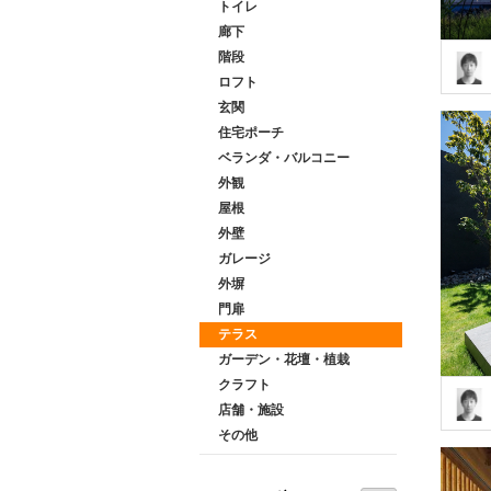
トイレ
廊下
階段
ロフト
玄関
住宅ポーチ
ベランダ・バルコニー
外観
屋根
外壁
ガレージ
外塀
門扉
テラス
ガーデン・花壇・植栽
クラフト
店舗・施設
その他