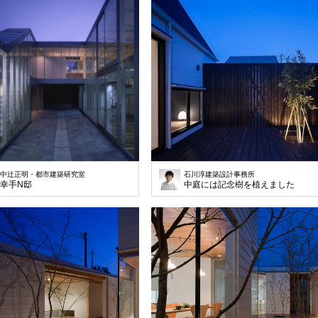
中辻正明・都市建築研究室
石川淳建築設計事務所
幸手N邸
中庭には記念樹を植えました