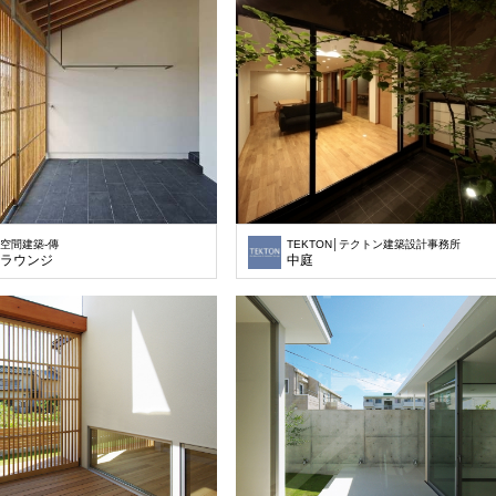
空間建築-傳
TEKTON│テクトン建築設計事務所
ラウンジ
中庭