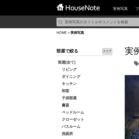
実例写真
プ
HOME
>
実例写真
実
部屋で絞る
クリア
部屋[全て]
リビング
ダイニング
キッチン
和室
子供部屋
書斎
ベッドルーム
クローゼット
バスルーム
洗面所