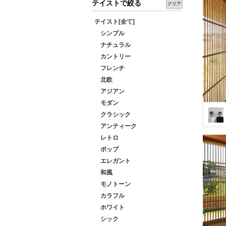
テイストで絞る
クリア
テイスト[全て]
シンプル
ナチュラル
カントリー
フレンチ
北欧
アジアン
モダン
クラシック
アンティーク
レトロ
ポップ
エレガント
和風
モノトーン
カラフル
ホワイト
シック