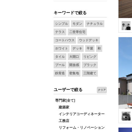
キーワードで絞る
シンプル
モダン
ナチュラル
テラス
二世帯住宅
コートハウス
ウッドデッキ
ホワイト
デッキ
平屋
和
タイル
大開口
リビング
プール
開放感
ブラック
鉄骨造
密集地
三階建て
ユーザーで絞る
クリア
専門家[全て]
建築家
インテリアコーディネーター
工務店
リフォーム・リノベーション