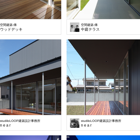
空間建築-傳
空間建築-傳
ウッドデッキ
中庭テラス
studiloLOOP建築設計事務所
studiloLOOP建築設計事務所
n e a r
n e a r