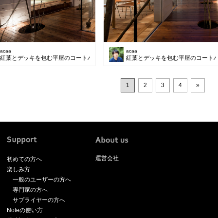
acaa
acaa
紅葉とデッキを包む平屋のコートハウス
紅葉とデッキを包む平屋のコート
1
2
3
4
»
運営会社
初めての方へ
楽しみ方
一般のユーザーの方へ
専門家の方へ
サプライヤーの方へ
Noteの使い方