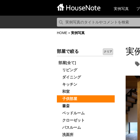
実例写真
プ
HOME
>
実例写真
実
部屋で絞る
クリア
部屋[全て]
リビング
ダイニング
キッチン
和室
子供部屋
書斎
ベッドルーム
クローゼット
バスルーム
洗面所