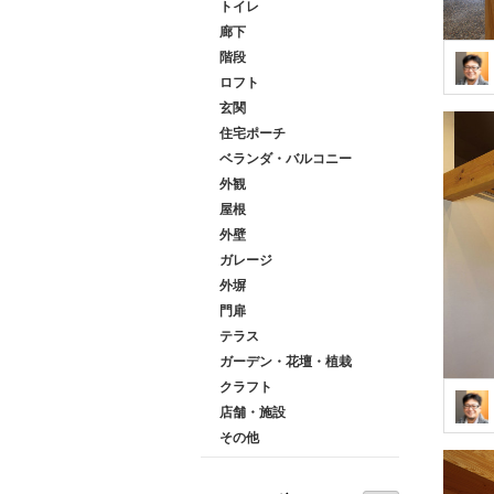
トイレ
廊下
階段
ロフト
玄関
住宅ポーチ
ベランダ・バルコニー
外観
屋根
外壁
ガレージ
外塀
門扉
テラス
ガーデン・花壇・植栽
クラフト
店舗・施設
その他