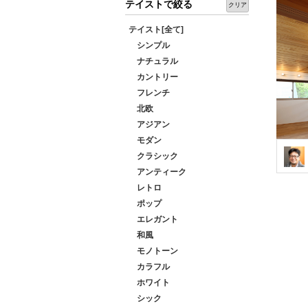
テイストで絞る
クリア
テイスト[全て]
シンプル
ナチュラル
カントリー
フレンチ
北欧
アジアン
モダン
クラシック
アンティーク
レトロ
ポップ
エレガント
和風
モノトーン
カラフル
ホワイト
シック