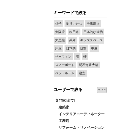
キーワードで絞る
格子
掘りごたつ
子供部屋
大阪府
吹田市
日本的な建物
大黒柱
兵庫
キッズスペース
床座
日本的
陰翳
中庭
サーフィン
海
軒
スノーボード
明石海峡大橋
ベッドルーム
寝室
ユーザーで絞る
クリア
専門家[全て]
建築家
インテリアコーディネーター
工務店
リフォーム・リノベーション