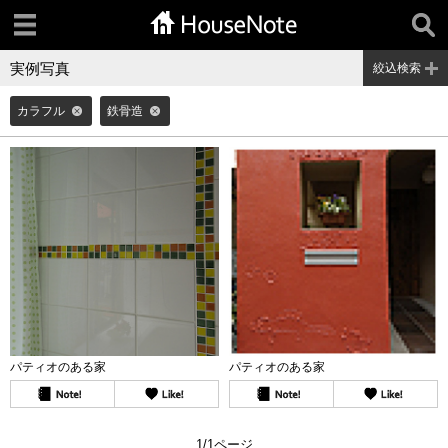
実例写真
絞込検索
カラフル
鉄骨造
パティオのある家
パティオのある家
1/1ページ