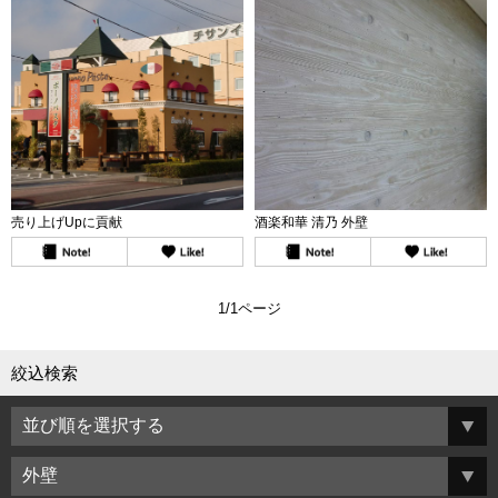
売り上げUpに貢献
酒楽和華 清乃 外壁
1/1ページ
絞込検索