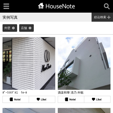
実例写真
絞込検索
外壁
店舗
ﾎﾟｰﾗｽﾓﾃﾞﾙ1 ｳｫｰﾙ
酒楽和華 清乃 外観