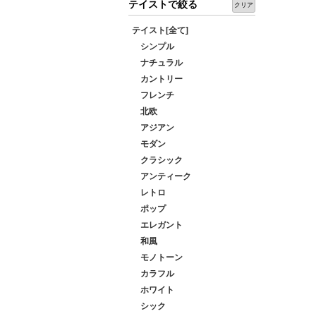
テイストで絞る
クリア
テイスト[全て]
シンプル
ナチュラル
カントリー
フレンチ
北欧
アジアン
モダン
クラシック
アンティーク
レトロ
ポップ
エレガント
和風
モノトーン
カラフル
ホワイト
シック