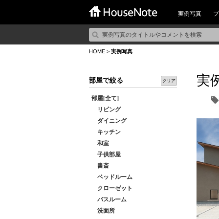
実例写真
プ
HOME
>
実例写真
実
部屋で絞る
クリア
部屋[全て]
リビング
ダイニング
キッチン
和室
子供部屋
書斎
ベッドルーム
クローゼット
バスルーム
洗面所