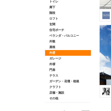
トイレ
廊下
階段
ロフト
玄関
住宅ポーチ
ベランダ・バルコニー
外観
屋根
外壁
ガレージ
外塀
門扉
テラス
ガーデン・花壇・植栽
クラフト
店舗・施設
その他