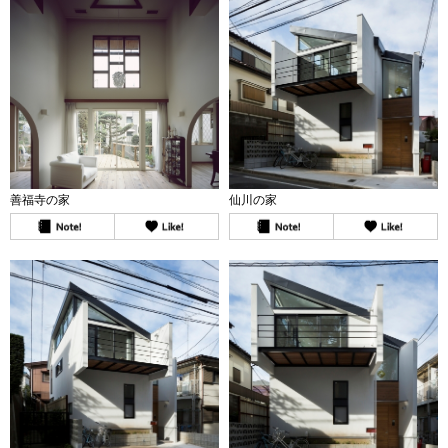
善福寺の家
仙川の家