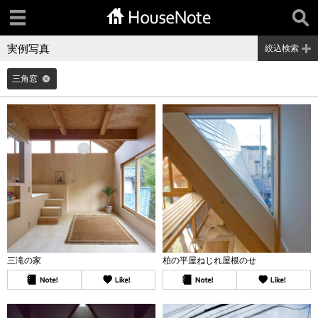
実例写真
絞込検索
三角窓
三滝の家
柏の平屋ねじれ屋根のせ