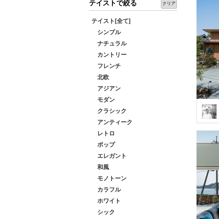
テイストで絞る
クリア
テイスト[全て]
シンプル
ナチュラル
カントリー
フレンチ
北欧
アジアン
モダン
クラシック
アンティーク
レトロ
ポップ
エレガント
和風
モノトーン
カラフル
ホワイト
シック