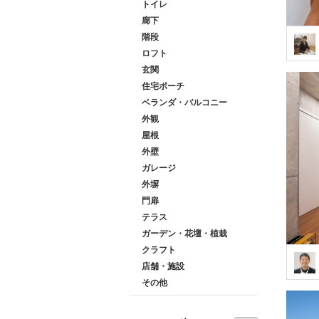
トイレ
廊下
階段
ロフト
玄関
住宅ポーチ
ベランダ・バルコニー
外観
屋根
外壁
ガレージ
外塀
門扉
テラス
ガーデン・花壇・植栽
クラフト
店舗・施設
その他