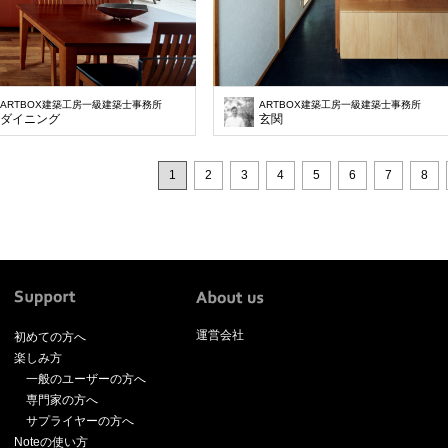
ARTBOX建築工房一級建築士事務所
ARTBOX建築工房一級建築士事務所
ダイニング
玄関
1
2
3
4
5
6
7
8
運営会社
初めての方へ
楽しみ方
一般のユーザーの方へ
専門家の方へ
サプライヤーの方へ
Noteの使い方