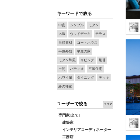
キーワードで絞る
中庭
シンプル
モダン
木造
ウッドデッキ
テラス
自然素材
コートハウス
平屋外観
平屋の家
モダン和風
リビング
別荘
土間
パティオ
平屋住宅
ハワイ風
ダイニング
デッキ
終の棲家
ユーザーで絞る
クリア
専門家[全て]
建築家
インテリアコーディネーター
工務店