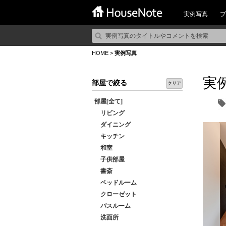
実例写真
プ
HOME
>
実例写真
実
部屋で絞る
クリア
部屋[全て]
リビング
ダイニング
キッチン
和室
子供部屋
書斎
ベッドルーム
クローゼット
バスルーム
洗面所