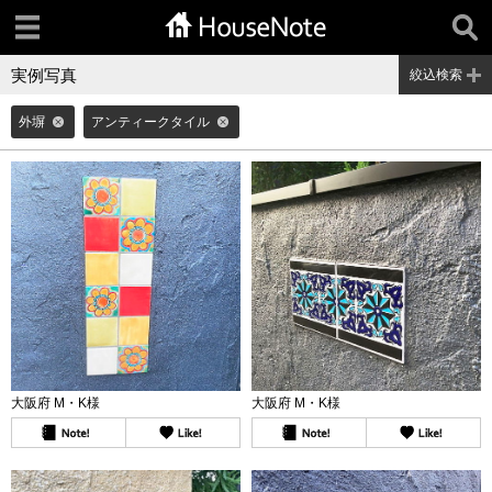
実例写真
絞込検索
外塀
アンティークタイル
大阪府 M・K様
大阪府 M・K様