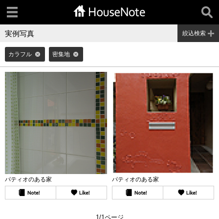
実例写真
絞込検索
カラフル
密集地
パティオのある家
パティオのある家
1/1ページ