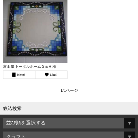
富山県 トータルホーム S & H 様
1/1ページ
絞込検索