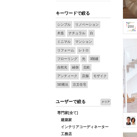
キーワードで絞る
シンプル
リノベーション
木造
ナチュラル
白
ミニマル
マンション
リフォーム
レトロ
フローリング
光
3階建
自然光
縁側
北欧
アンティーク
店舗
モザイク
SE構法
注文住宅
ユーザーで絞る
クリア
専門家[全て]
建築家
インテリアコーディネーター
工務店