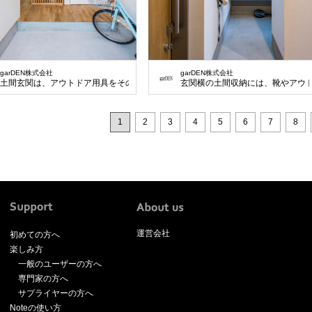
garDEN株式会社
garDEN株式会社
土間玄関は、アウトドア用具をそのまま置ける広さ。
玄関横の土間収納には、靴やアウ
1
2
3
4
5
6
7
8
運営会社
初めての方へ
楽しみ方
一般のユーザーの方へ
専門家の方へ
サプライヤーの方へ
Noteの使い方