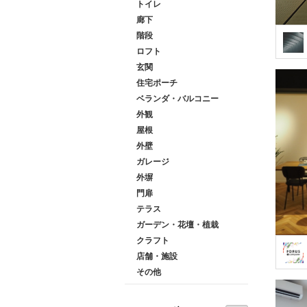
トイレ
廊下
階段
ロフト
玄関
住宅ポーチ
ベランダ・バルコニー
外観
屋根
外壁
ガレージ
外塀
門扉
テラス
ガーデン・花壇・植栽
クラフト
店舗・施設
その他