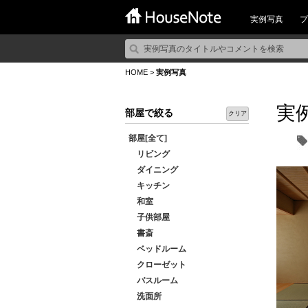
実例写真
プ
HOME
>
実例写真
実
部屋で絞る
クリア
部屋[全て]
リビング
ダイニング
キッチン
和室
子供部屋
書斎
ベッドルーム
クローゼット
バスルーム
洗面所