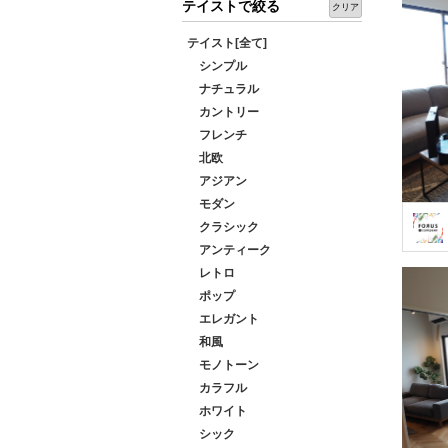
テイストで絞る
クリア
テイスト[全て]
シンプル
ナチュラル
カントリー
フレンチ
北欧
アジアン
モダン
クラシック
アンティーク
レトロ
ポップ
エレガント
和風
モノトーン
カラフル
ホワイト
シック