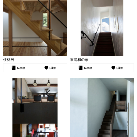
棲林居
東浦和の家