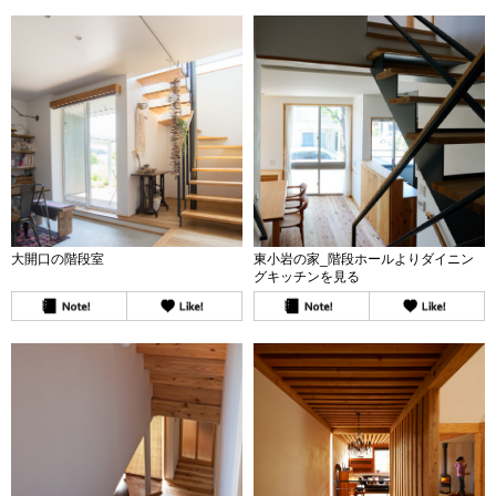
三面は建物で囲われています。 スペー
三面は建物で囲われています。 スペー
スやプライバシーの観点から、庭を設
スやプライバシーの観点から、庭を設
けることが難しく、光の取り入れ方に
けることが難しく、光の取り入れ方に
も工夫が必要でした。 このため、南東
も工夫が必要でした。 このため、南東
面に光のボイドを設けエントランスや
面に光のボイドを設けエントランスや
階段を配置しました。南東からの光を
階段を配置しました。南東からの光を
十分に北側のエントランスまで届け、
十分に北側のエントランスまで届け、
室内でありながらも外部を感じること
室内でありながらも外部を感じること
のできる空間としました。 限られたス
のできる空間としました。 限られたス
ペースの中で、ダイニング～階段～エ
ペースの中で、ダイニング～階段～エ
ントランス部分を繋がりのある外部的
ントランス部分を繋がりのある外部的
な扱いにすることにより、室内にいて
な扱いにすることにより、室内にいて
も気持ちの良い空間となっています。
も気持ちの良い空間となっています。
コンパクトな建物でありながらも、広
コンパクトな建物でありながらも、広
大開口の階段室
東小岩の家_階段ホールよりダイニン
がりを感じられる豊かな空間となりま
がりを感じられる豊かな空間となりま
グキッチンを見る
した。
した。