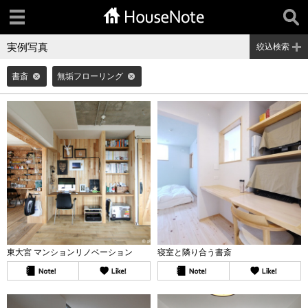
実例写真
絞込検索
書斎
無垢フローリング
東大宮 マンションリノベーション
寝室と隣り合う書斎