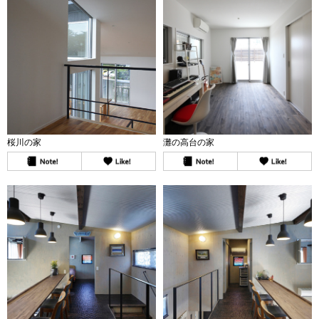
桜川の家
灘の高台の家