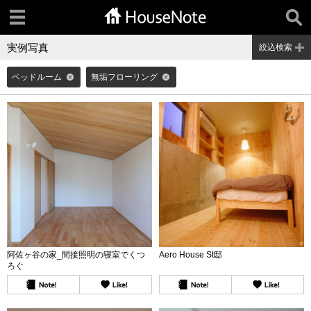
実例写真
絞込検索
ベッドルーム
無垢フローリング
阿佐ヶ谷の家_間接照明の寝室でくつ
Aero House St邸
ろぐ