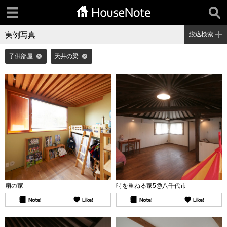
実例写真
絞込検索
子供部屋
天井の梁
扇の家
時を重ねる家5@八千代市