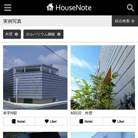
実例写真
絞込検索
外壁
ガルバリウム鋼板
幸手N邸
40010 外壁