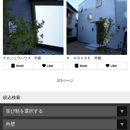
ナカノニワハウス 中庭
Ｋ ＨＯＵＳＥ 外観
1/1ページ
絞込検索