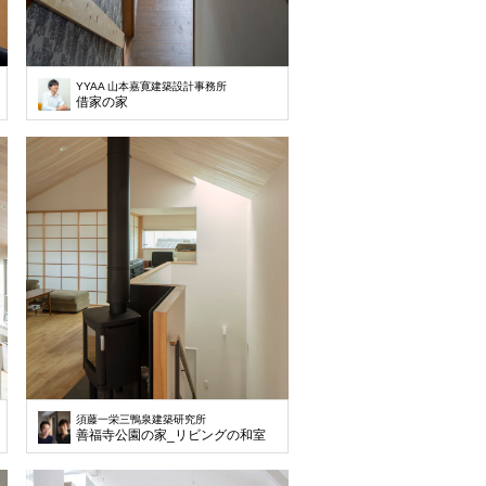
YYAA 山本嘉寛建築設計事務所
借家の家
須藤一栄三鴨泉建築研究所
グ
善福寺公園の家_リビングの和室