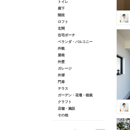
トイレ
廊下
階段
ロフト
玄関
住宅ポーチ
ベランダ・バルコニー
外観
屋根
外壁
ガレージ
外塀
門扉
テラス
ガーデン・花壇・植栽
クラフト
店舗・施設
その他