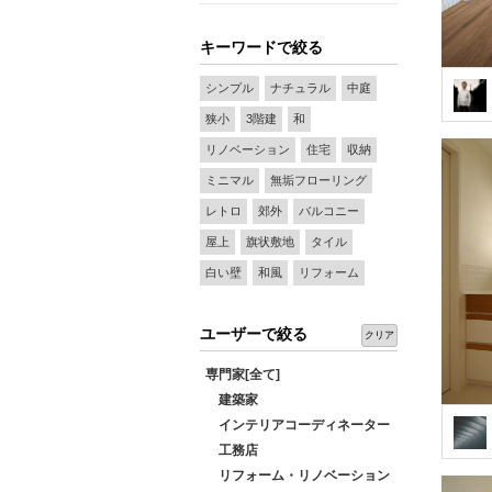
キーワードで絞る
シンプル
ナチュラル
中庭
狭小
3階建
和
リノベーション
住宅
収納
ミニマル
無垢フローリング
レトロ
郊外
バルコニー
屋上
旗状敷地
タイル
白い壁
和風
リフォーム
ユーザーで絞る
クリア
専門家[全て]
建築家
インテリアコーディネーター
工務店
リフォーム・リノベーション