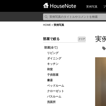
実例写真
プ
HOME
>
実例写真
実
部屋で絞る
クリア
部屋[全て]
リビング
ダイニング
キッチン
和室
子供部屋
書斎
ベッドルーム
クローゼット
バスルーム
洗面所