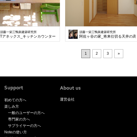
須藤一栄三鴨泉建築研究所
須藤一栄三鴨泉建築研究所
Tアネックス_キッチンカウンター
阿佐ヶ谷の家_将来仕切る天井の高
1
2
3
»
運営会社
初めての方へ
楽しみ方
一般のユーザーの方へ
専門家の方へ
サプライヤーの方へ
Noteの使い方