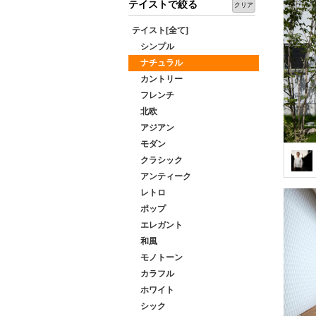
テイストで絞る
クリア
テイスト[全て]
シンプル
ナチュラル
カントリー
フレンチ
北欧
アジアン
モダン
クラシック
アンティーク
レトロ
ポップ
エレガント
和風
モノトーン
カラフル
ホワイト
シック