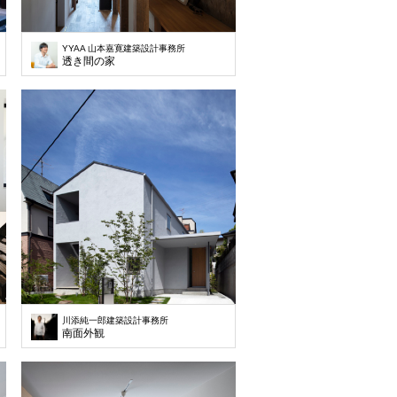
YYAA 山本嘉寛建築設計事務所
透き間の家
川添純一郎建築設計事務所
南面外観