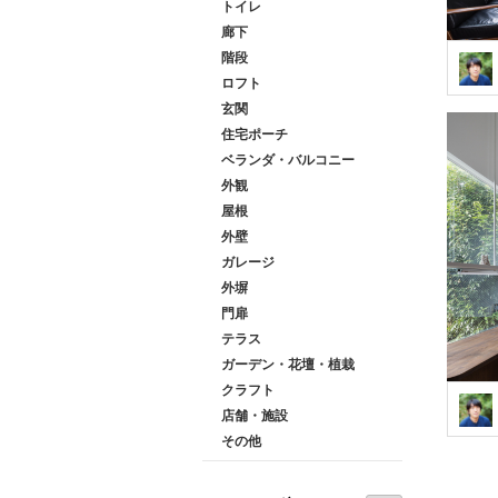
トイレ
廊下
階段
ロフト
玄関
住宅ポーチ
ベランダ・バルコニー
外観
屋根
外壁
ガレージ
外塀
門扉
テラス
ガーデン・花壇・植栽
クラフト
店舗・施設
その他