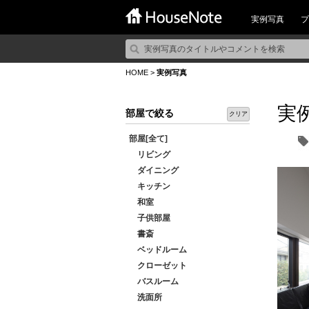
実例写真
プ
HOME
>
実例写真
実
部屋で絞る
クリア
部屋[全て]
リビング
ダイニング
キッチン
和室
子供部屋
書斎
ベッドルーム
クローゼット
バスルーム
洗面所