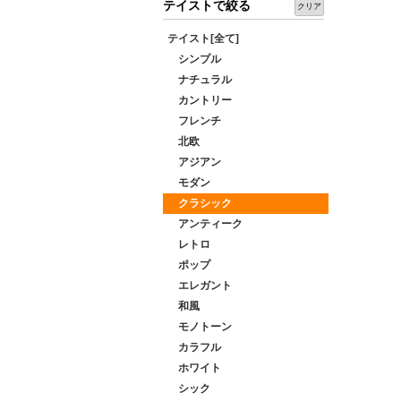
テイストで絞る
クリア
テイスト[全て]
シンプル
ナチュラル
カントリー
フレンチ
北欧
アジアン
モダン
クラシック
アンティーク
レトロ
ポップ
エレガント
和風
モノトーン
カラフル
ホワイト
シック