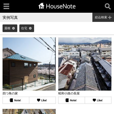
実例写真
絞込検索
屋根
住宅
四つ角の家
昭和小路の長屋