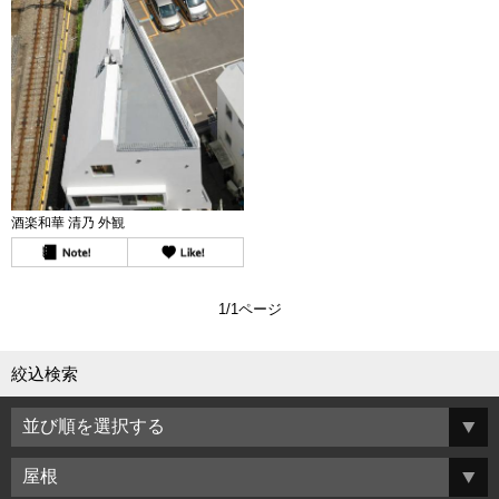
酒楽和華 清乃 外観
1/1ページ
絞込検索