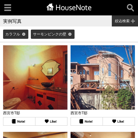
実例写真
絞込検索
カラフル
サーモンピンクの壁
西宮市T邸
西宮市T邸