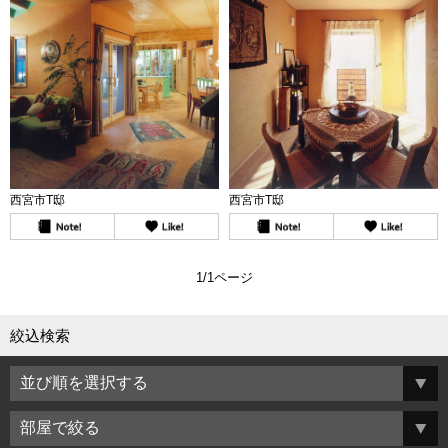
西宮市T邸
西宮市T邸
1/1ページ
絞込検索